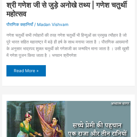
श्री गणेश जी से जुड़े अनोखे तथ्य | गणेश चतुर्थी
महोत्सव
पौराणिक कहानियाँ
/
Madan Vishvam
गणेश चतुर्थी सभी त्योहारों की तरह गणेश चतुर्थी भी हिन्दुओं का प्रमुख त्यौहार है जो
पुरे भारत सहित महाराष्ट्र में बड़े ही हर्ष के साथ मनाया जाता है । पौराणिक आख्यानों
के अनुसार भाद्रपद शुक्ल चतुर्थी को गणेशजी का जन्मदिन माना जाता है । उसी ख़ुशी
में गणेश पूजन किया जाता है । भगवान श्रीगणेश
श्री
Read More »
गणेश
जी
से
जुड़े
अनोखे
तथ्य
|
गणेश
चतुर्थी
महोत्सव