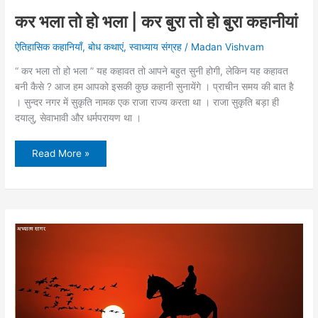
कर भला तो हो भला | कर बुरा तो हो बुरा कहानीयां
ऐतिहासिक कहानियाँ
,
बोध कथाएं
,
स्वाध्याय संग्रह
/
Madan Vishvam
“ कर भला तो हो भला ” यह कहावत तो आपने बहुत सुनी होगी, लेकिन यह कहावत
बनी कैसे ? आज हम आपको इसकी कुछ कहानी सुनायेंगे । प्राचीन समय की बात है
। सुन्दर नगर में सुकृति नामक एक राजा राज्य करता था । राजा सुकृति बड़ा ही
दयालु, सेवाभावी और धर्मपरायण था ।
कर
Read More »
भला
तो
हो
भला
|
कर
बुरा
तो
हो
बुरा
कहानीयां