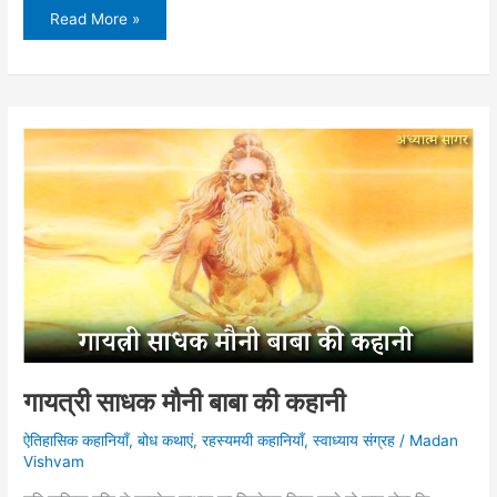
भागवत
Read More »
कथा
का
लाभ
कब
मिलता
है
गायत्री साधक मौनी बाबा की कहानी
ऐतिहासिक कहानियाँ
,
बोध कथाएं
,
रहस्यमयी कहानियाँ
,
स्वाध्याय संग्रह
/
Madan
Vishvam