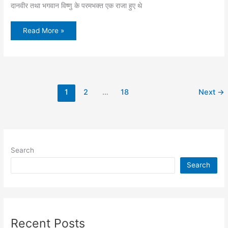
दानवीर तथा भगवान विष्णु के परमभक्त एक राजा हुए थे
रक्षाबंधन
Read More »
का
इतिहास
व
पौराणिक
कथाएं
1
2
…
18
Next
→
Search
Search
Recent Posts