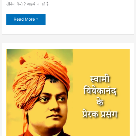
लेकिन कैसे ? आइये जानते है
अपना
Read More »
स्वभाव
बदले
–
दो
लघुकथाएं