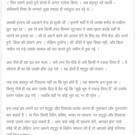
। फिर उसने डरते हुये बंगले में अन्दर प्रवेश किया । अब बहादुर को काली –
अंधियारी निशा के सन्नाटे कुछ ज्यादा ही व्याकुल कर रहे थे ।
उसकी ह्रदय की धडकने तेज हो चुकी थी । इतनी सर्दी में भी उसके शरीर से पसीना
छुट रहा था । अब तो बस किसी तरह हिम्मत जुटाकर ये काम ख़त्म करके वहाँ से
भागने का इरादा था । सो वो अपने कार्य को अंजाम देनें के लिए वह नीचे बैठा और डरते
हुये किल को ठोकने लगा । लेकिन दुर्भाग्य ! की अँधेरे में कुछ दिखा नही, और किल
जमीन पर पड़े उसके कम्बल को पार करते हुये जमीन में ठुक गई ।
अब जैसे ही वह उठ कर चला । उसे लगा कि पीछे से उसे किसी ने पकड़ लिया हैं । ये
सोचना ही था कि उसके होश उड़ गये । यह होती हैं श्रृद्धा की ताकत ।
जब तक बहादुर को विश्वास नहीं था कि भुत होते हैं । वह सामान्य डरा हुआ था ।
किन्तु जैसे ही यह बात उसके दिल में बैठ गई कि “मुझे भुत ने पकड़ लिया हैं” तो उसके
प्राण पखेरू उड़ गये । जबकि वहाँ ना कोई भुत था, ना ही प्रेत ।
इस तरह हम अपने डर पर श्रृद्धा और विश्वास करके अपना ही नुकसान और दुरुपयोग
कर सकते हैं । या फिर किसी दैवीय शक्ति, मन्त्र या साधना पर श्रृद्धा और विश्वास
करके उससे लाभ उठा सकते हैं । आप चाहे कोई भी साधना करें, आपका इष्ट चाहे
कोई भी हो लेकिन अगर आपने श्रृद्धा से विहीन साधना की हैं तो आपको कोई परिणाम