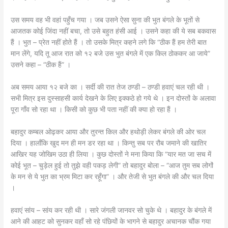
उस समय वह भी वहां पहुँच गया । जब उसने ऐसा सुना की भुत बंगले के भूतों से
आजतक कोई जिंदा नहीं बचा, तो उसे बहुत हंसी आई । उसने कहा की ये सब बकवास
हैं । भुत – प्रेत नहीं होते हैं । तो उसके मित्र कहने लगे कि “ठीक हैं हम तेरी बात
मान लेंगे, यदि तू आज रात को १२ बजे उस भुत बंगले में एक किल ठोककर आ जाये”
उसने कहा – “ठीक हैं” ।
अब समय आया १२ बजे का । सर्दी की रात तेज ठण्डी – ठण्डी हवाएं चल रही थी ।
सभी मित्र इस दुस्साहसी कार्य देखने के लिए इक्कठे हो गये थे । इन दोस्तों के अलावा
पूरा गाँव सो रहा था । किसी को कुछ भी पता नहीं की क्या हो रहा हैं ।
बहादुर कम्बल ओढ़कर आया और तुरन्त किल और हथोड़ी लेकर बंगले की ओर चल
दिया । हालाँकि खुद मन ही मन डर रहा था । किन्तु सब पर रौब जमाने की खातिर
आखिर यह जोखिम उठा ही लिया । कुछ दोस्तों ने मना किया कि “यार मत जा सच में
कोई भूत – चुड़ेल हुई तो तुझे वही पकड़ लेगी” तो बहादुर बोला – “आज तुम सब लोगों
के मन से ये भुत का भ्रम मिटा कर रहूँगा” । और तेजी से भुत बंगले की और चल दिया
।
हवाएं सांय – सांय कर रही थी । सारे जंगली जानवर सो चुके थे । बहादुर के बंगले में
आने की आहट को सुनकर वहाँ सो रहे पंछियों के भागने से बहादुर अचानक चौंक गया